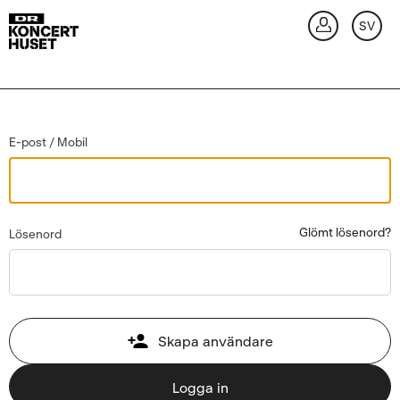
Gå tillbaka
SV
Lo
E-post / Mobil
Glömt lösenord?
Lösenord
Skapa användare
Logga in